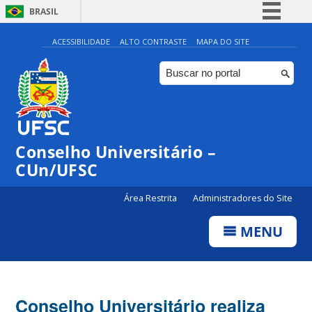
BRASIL
Simplifique!
ACESSIBILIDADE
ALTO CONTRASTE
MAPA DO SITE
Comunica BR
Participe
Acesso à informação
Legislação
Conselho Universitário –
Canais
CUn/UFSC
Área Restrita
Administradores do Site
MENU
Conselho Universitário realiza