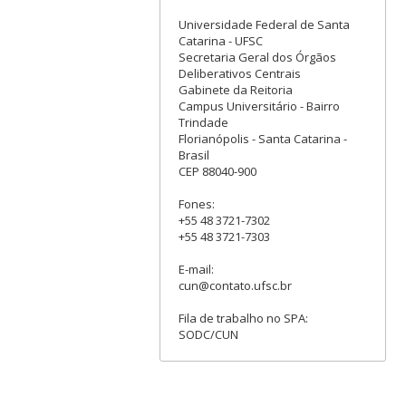
Universidade Federal de Santa
Catarina - UFSC
Secretaria Geral dos Órgãos
Deliberativos Centrais
Gabinete da Reitoria
Campus Universitário - Bairro
Trindade
Florianópolis - Santa Catarina -
Brasil
CEP 88040-900
Fones:
+55 48 3721-7302
+55 48 3721-7303
E-mail:
cun@contato.ufsc.br
Fila de trabalho no SPA:
SODC/CUN