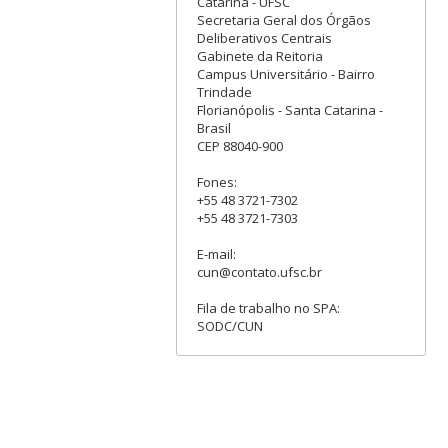
Catarina - UFSC
Secretaria Geral dos Órgãos
Deliberativos Centrais
Gabinete da Reitoria
Campus Universitário - Bairro
Trindade
Florianópolis - Santa Catarina -
Brasil
CEP 88040-900
Fones:
+55 48 3721-7302
+55 48 3721-7303
E-mail:
cun@contato.ufsc.br
Fila de trabalho no SPA:
SODC/CUN