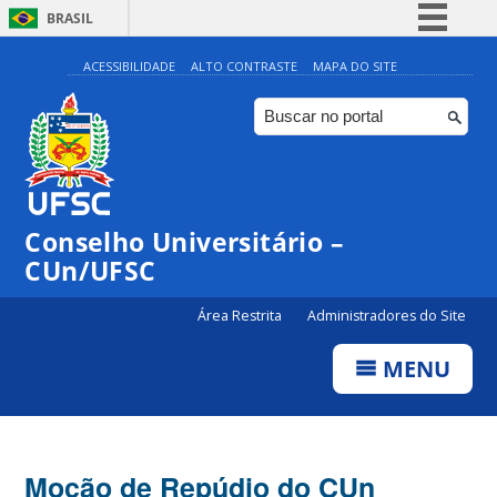
BRASIL
Simplifique!
ACESSIBILIDADE
ALTO CONTRASTE
MAPA DO SITE
Comunica BR
Participe
Acesso à informação
Legislação
Conselho Universitário –
Canais
CUn/UFSC
Área Restrita
Administradores do Site
MENU
Moção de Repúdio do CUn