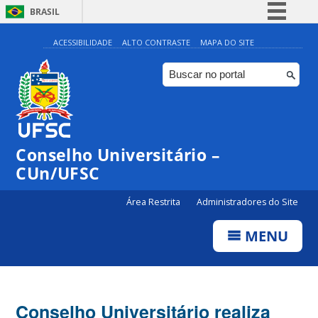
BRASIL
Simplifique!
ACESSIBILIDADE
ALTO CONTRASTE
MAPA DO SITE
Comunica BR
Participe
Acesso à informação
Legislação
Conselho Universitário –
Canais
CUn/UFSC
Área Restrita
Administradores do Site
MENU
Conselho Universitário realiza