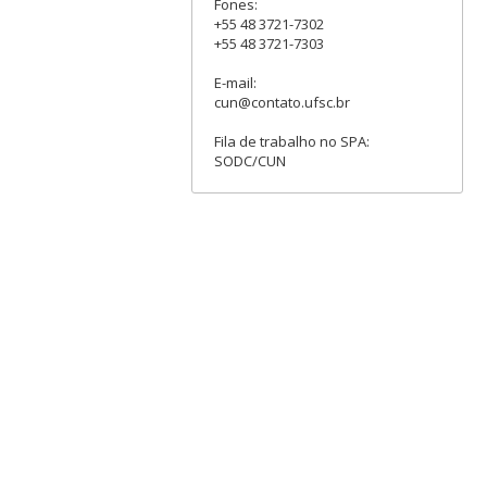
Fones:
+55 48 3721-7302
+55 48 3721-7303
E-mail:
cun@contato.ufsc.br
Fila de trabalho no SPA:
SODC/CUN