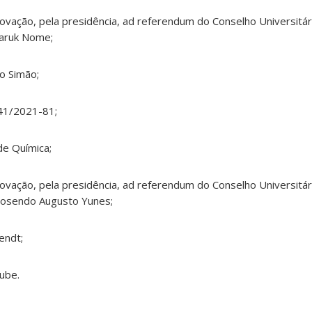
ação, pela presidência, ad referendum do Conselho Universitári
Faruk Nome;
io Simão;
41/2021-81;
e Química;
ação, pela presidência, ad referendum do Conselho Universitári
Rosendo Augusto Yunes;
endt;
ube.