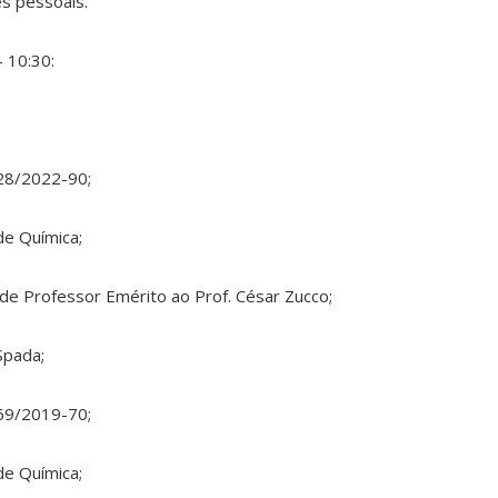
es pessoais.
 10:30:
28/2022-90;
e Química;
de Professor Emérito ao Prof. César Zucco;
Spada;
69/2019-70;
e Química;