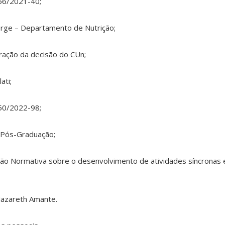
56/2021-40;
Jorge – Departamento de Nutrição;
ração da decisão do CUn;
ati;
50/2022-98;
 Pós-Graduação;
ão Normativa sobre o desenvolvimento de atividades síncronas 
 Nazareth Amante.