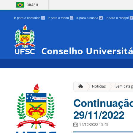
BRASIL
Ir para o conteúdo
1
Ir para o menu
2
Ir para a busca
3
Ir para o rodapé
4
Conselho Universit
Notícias
Sem categ
Continuação
29/11/2022
16/12/2022 15:45