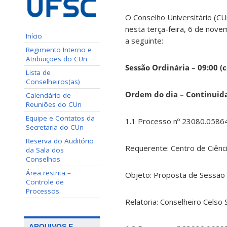
O Conselho Universitário (CU
nesta terça-feira, 6 de nove
Início
a seguinte:
Regimento Interno e
Atribuições do CUn
Sessão Ordinária – 09:00 (
Lista de
Conselheiros(as)
Ordem do dia – Continuida
Calendário de
Reuniões do CUn
Equipe e Contatos da
1.1 Processo nº 23080.0586
Secretaria do CUn
Reserva do Auditório
Requerente: Centro de Ciência
da Sala dos
Conselhos
Área restrita –
Objeto: Proposta de Sessão 
Controle de
Processos
Relatoria: Conselheiro Celso 
ARQUIVOS E