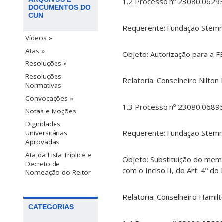
1.2 Processo nº 23080.0629
DOCUMENTOS DO
CUN
Requerente: Fundação Stemm
Vídeos »
Atas »
Objeto: Autorização para a 
Resoluções »
Resoluções
Relatoria: Conselheiro Nilton
Normativas
Convocações »
1.3 Processo nº 23080.0689
Notas e Moções
Dignidades
Requerente: Fundação Stemm
Universitárias
Aprovadas
Ata da Lista Tríplice e
Objeto: Substituição do memb
Decreto de
com o Inciso II, do Art. 4º d
Nomeação do Reitor
Relatoria: Conselheiro Hamil
CATEGORIAS