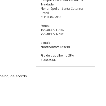
Trindade
Florianópolis - Santa Catarina -
Brasil
CEP 88040-900
Fones:
+55 48 3721-7302
+55 48 3721-7303
E-mail:
cun@contato.ufsc.br
Fila de trabalho no SPA:
SODC/CUN
Coelho, de acordo