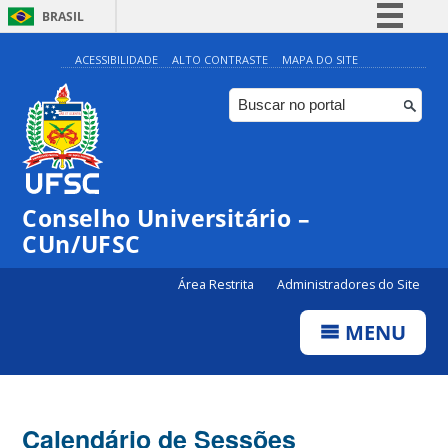
BRASIL
Simplifique!
ACESSIBILIDADE
ALTO CONTRASTE
MAPA DO SITE
Comunica BR
Participe
Acesso à informação
Legislação
Conselho Universitário –
Canais
CUn/UFSC
Área Restrita
Administradores do Site
MENU
Calendário de Sessões