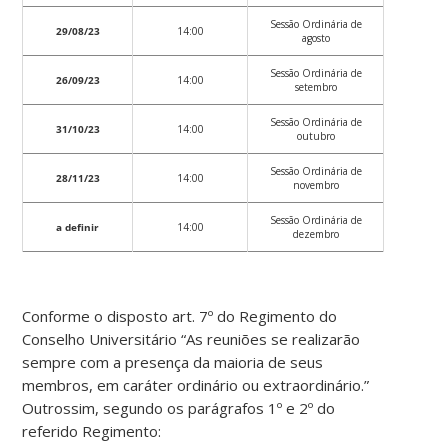
Sessão Ordinária de
29/08/23
14:00
agosto
Sessão Ordinária de
26/09/23
14:00
setembro
Sessão Ordinária de
31/10/23
14:00
outubro
Sessão Ordinária de
28/11/23
14:00
novembro
Sessão Ordinária de
a definir
14:00
dezembro
Conforme o disposto art. 7º do Regimento do
Conselho Universitário “As reuniões se realizarão
sempre com a presença da maioria de seus
membros, em caráter ordinário ou extraordinário.”
Outrossim, segundo os parágrafos 1º e 2º do
referido Regimento: