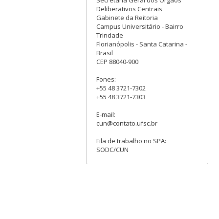
Secretaria Geral dos Órgãos
Deliberativos Centrais
Gabinete da Reitoria
Campus Universitário - Bairro
Trindade
Florianópolis - Santa Catarina -
Brasil
CEP 88040-900
Fones:
+55 48 3721-7302
+55 48 3721-7303
E-mail:
cun@contato.ufsc.br
Fila de trabalho no SPA:
SODC/CUN