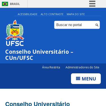
BRASIL
Simplifique!
ACESSIBILIDADE
ALTO CONTRASTE
MAPA DO SITE
Comunica BR
Participe
Acesso à informação
Legislação
Conselho Universitário –
Canais
CUn/UFSC
Área Restrita
Administradores do Site
MENU
Conselho Universitário