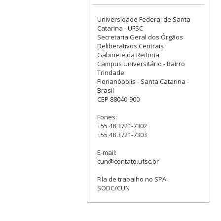
Universidade Federal de Santa
Catarina - UFSC
Secretaria Geral dos Órgãos
Deliberativos Centrais
Gabinete da Reitoria
Campus Universitário - Bairro
Trindade
Florianópolis - Santa Catarina -
Brasil
CEP 88040-900
Fones:
+55 48 3721-7302
+55 48 3721-7303
E-mail:
cun@contato.ufsc.br
Fila de trabalho no SPA:
SODC/CUN