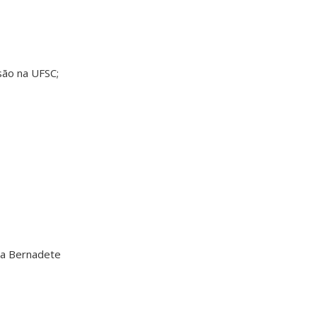
são na UFSC;
ia Bernadete