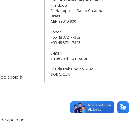
Trindade
Florianópolis - Santa Catarina -
Brasil
CEP 88040-900
Fones:
+55 48 3721-7302
+55 48 3721-7303
E-mail:
cun@contato.ufsc.br
Fila de trabalho no SPA:
SODC/CUN
 de apoio à
 de apoio ao