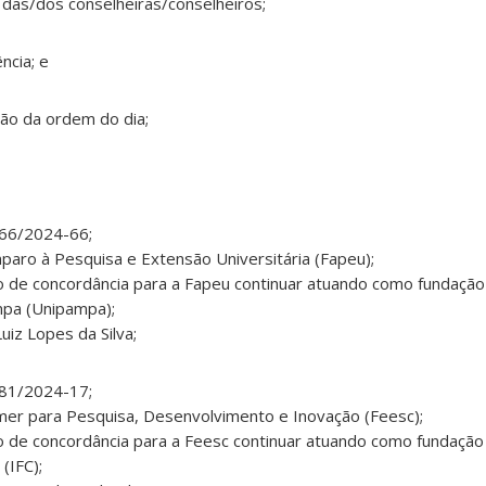
ia das/dos conselheiras/conselheiros;
ncia; e
ção da ordem do dia;
966/2024-66;
aro à Pesquisa e Extensão Universitária (Fapeu);
o de concordância para a Fapeu continuar atuando como fundação
mpa (Unipampa);
uiz Lopes da Silva;
881/2024-17;
er para Pesquisa, Desenvolvimento e Inovação (Feesc);
o de concordância para a Feesc continuar atuando como fundação
(IFC);