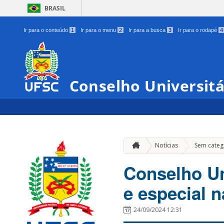
BRASIL
Ir para o conteúdo
1
Ir para o menu
2
Ir para a busca
3
Ir para o rodapé
4
Conselho Universit
Notícias
Sem categ
Conselho Un
e especial n
24/09/2024 12:31