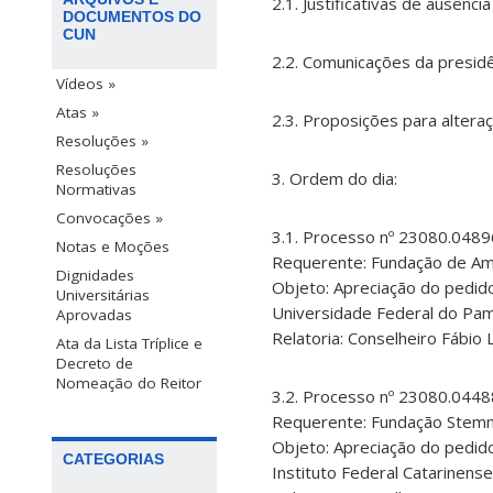
2.1. Justificativas de ausênc
DOCUMENTOS DO
CUN
2.2. Comunicações da presidê
Vídeos »
Atas »
2.3. Proposições para altera
Resoluções »
Resoluções
3. Ordem do dia:
Normativas
Convocações »
3.1. Processo nº 23080.048
Notas e Moções
Requerente: Fundação de Amp
Dignidades
Objeto: Apreciação do pedid
Universitárias
Universidade Federal do Pa
Aprovadas
Relatoria: Conselheiro Fábio L
Ata da Lista Tríplice e
Decreto de
Nomeação do Reitor
3.2. Processo nº 23080.044
Requerente: Fundação Stemm
Objeto: Apreciação do pedid
CATEGORIAS
Instituto Federal Catarinense 