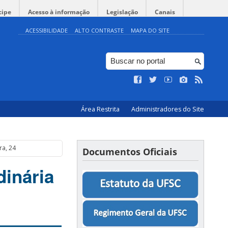
cipe
Acesso à informação
Legislação
Canais
ACESSIBILIDADE
ALTO CONTRASTE
MAPA DO SITE
Área Restrita
Administradores do Site
ra, 24
Documentos Oficiais
dinária