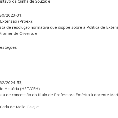
Gustavo da Cunha de Souza; e
280/2023-31;
 Extensão (Proex);
ta de resolução normativa que dispõe sobre a Política de Exten
Kramer de Oliveira; e
festações
162/2024-53;
e História (HST/CFH);
sta de concessão do título de Professora Emérita à docente Mar
 Carla de Mello Gaia; e