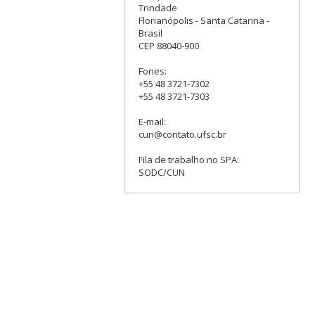
Trindade
Florianópolis - Santa Catarina -
Brasil
CEP 88040-900
Fones:
+55 48 3721-7302
+55 48 3721-7303
E-mail:
cun@contato.ufsc.br
Fila de trabalho no SPA:
SODC/CUN