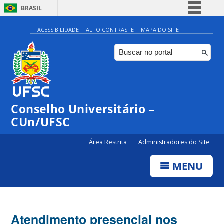
BRASIL
Simplifique!
ACESSIBILIDADE
ALTO CONTRASTE
MAPA DO SITE
Comunica BR
Participe
Acesso à informação
Legislação
Conselho Universitário –
Canais
CUn/UFSC
Área Restrita
Administradores do Site
MENU
Atendimento presencial nos