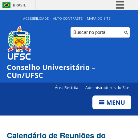
BRASIL
Simplifique!
ACESSIBILIDADE
ALTO CONTRASTE
MAPA DO SITE
Comunica BR
Participe
Acesso à informação
Legislação
Conselho Universitário –
Canais
CUn/UFSC
Área Restrita
Administradores do Site
MENU
Calendário de Reuniões do