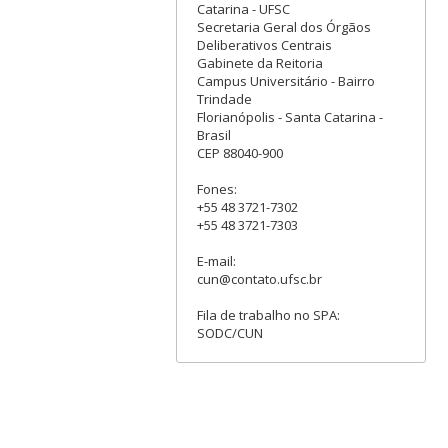
Catarina - UFSC
Secretaria Geral dos Órgãos
Deliberativos Centrais
Gabinete da Reitoria
Campus Universitário - Bairro
Trindade
Florianópolis - Santa Catarina -
Brasil
CEP 88040-900
Fones:
+55 48 3721-7302
+55 48 3721-7303
E-mail:
cun@contato.ufsc.br
Fila de trabalho no SPA:
SODC/CUN