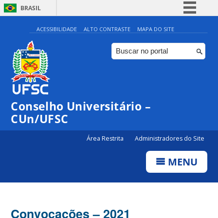
BRASIL
Simplifique!
ACESSIBILIDADE
ALTO CONTRASTE
MAPA DO SITE
Comunica BR
Participe
Acesso à informação
Legislação
Conselho Universitário –
Canais
CUn/UFSC
Área Restrita
Administradores do Site
MENU
Convocações – 2021