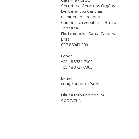
Catarina - UFSC
Secretaria Geral dos Órgãos
Deliberativos Centrais
Gabinete da Reitoria
Campus Universitário - Bairro
Trindade
Florianópolis - Santa Catarina -
Brasil
CEP 88040-900
Fones:
+55 48 3721-7302
+55 48 3721-7303
E-mail:
cun@contato.ufsc.br
Fila de trabalho no SPA:
SODC/CUN