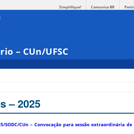
Simplifique!
Comunica BR
Parti
ário – CUn/UFSC
s – 2025
5/SODC/CUn – Convocação para sessão extraordinária de