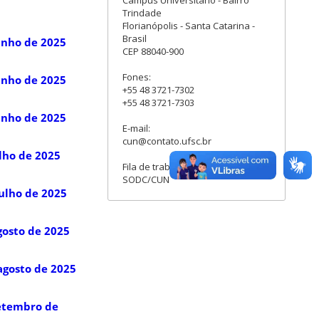
Trindade
Florianópolis - Santa Catarina -
Brasil
unho de 2025
CEP 88040-900
Fones:
unho de 2025
+55 48 3721-7302
+55 48 3721-7303
unho de 2025
E-mail:
cun@contato.ufsc.br
lho de 2025
Fila de trabalho no SPA:
SODC/CUN
ulho de 2025
gosto de 2025
agosto de 2025
setembro de