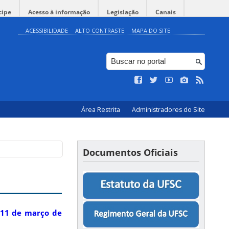
cipe
Acesso à informação
Legislação
Canais
ACESSIBILIDADE
ALTO CONTRASTE
MAPA DO SITE
Área Restrita
Administradores do Site
Documentos Oficiais
 11 de março de