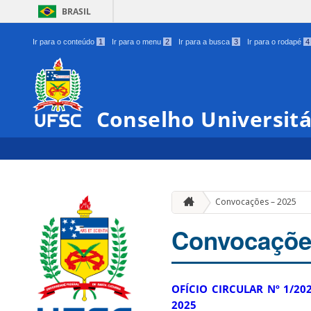
BRASIL
Ir para o conteúdo
1
Ir para o menu
2
Ir para a busca
3
Ir para o rodapé
4
Conselho Universit
Convocações – 2025
Convocaçõe
OFÍCIO CIRCULAR Nº 1/202
2025