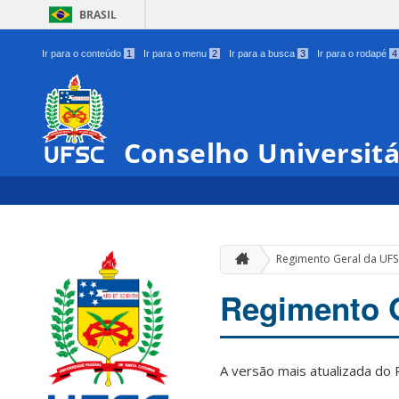
BRASIL
Ir para o conteúdo
1
Ir para o menu
2
Ir para a busca
3
Ir para o rodapé
4
Conselho Universit
Regimento Geral da UF
Regimento 
A versão mais atualizada d