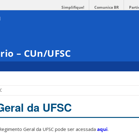
Simplifique!
Comunica BR
Parti
ário – CUn/UFSC
SC
Geral da UFSC
o Regimento Geral da UFSC pode ser acessada
aqui
.