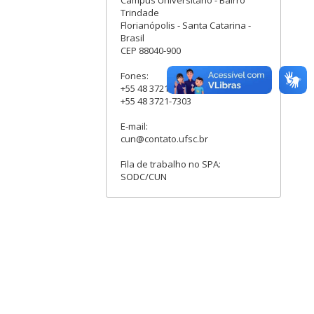
Trindade
Florianópolis - Santa Catarina -
Brasil
CEP 88040-900
Fones:
+55 48 3721-7302
+55 48 3721-7303
E-mail:
cun@contato.ufsc.br
Fila de trabalho no SPA:
SODC/CUN