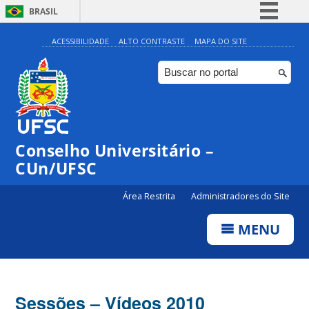
BRASIL
Simplifique!
ACESSIBILIDADE
ALTO CONTRASTE
MAPA DO SITE
Comunica BR
Participe
Acesso à informação
Legislação
Conselho Universitário –
Canais
CUn/UFSC
Área Restrita
Administradores do Site
MENU
Sessões – Vídeos 2010