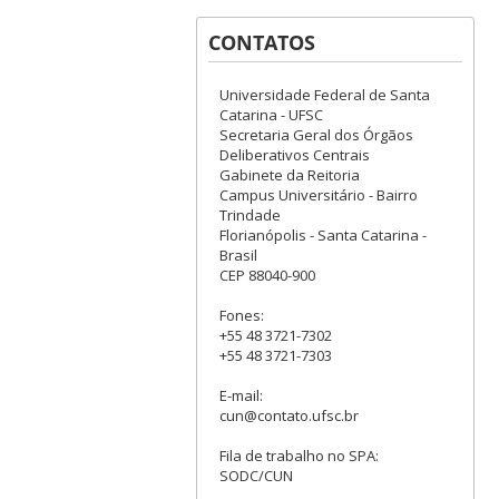
CONTATOS
Universidade Federal de Santa
Catarina - UFSC
Secretaria Geral dos Órgãos
Deliberativos Centrais
Gabinete da Reitoria
Campus Universitário - Bairro
Trindade
Florianópolis - Santa Catarina -
Brasil
CEP 88040-900
Fones:
+55 48 3721-7302
+55 48 3721-7303
E-mail:
cun@contato.ufsc.br
Fila de trabalho no SPA:
SODC/CUN