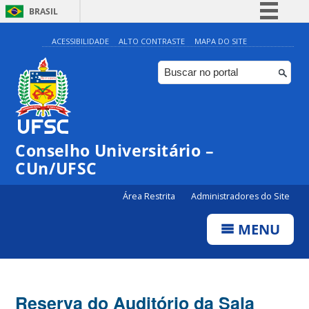
BRASIL
Simplifique!
ACESSIBILIDADE
ALTO CONTRASTE
MAPA DO SITE
Comunica BR
Participe
Acesso à informação
Legislação
Conselho Universitário –
Canais
CUn/UFSC
Área Restrita
Administradores do Site
MENU
Reserva do Auditório da Sala