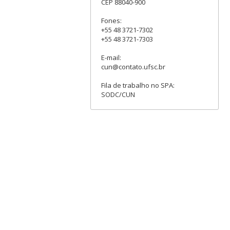
CEP 88040-900
Fones:
+55 48 3721-7302
+55 48 3721-7303
E-mail:
cun@contato.ufsc.br
Fila de trabalho no SPA:
SODC/CUN