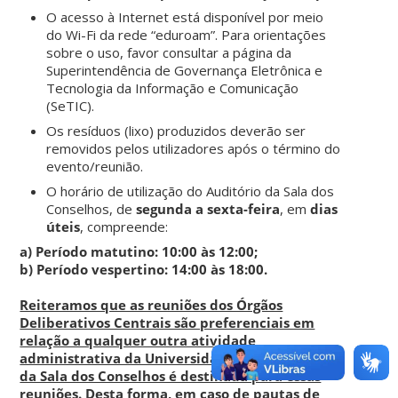
O acesso à Internet está disponível por meio
do Wi-Fi da rede “eduroam”. Para orientações
sobre o uso, favor consultar a página da
Superintendência de Governança Eletrônica e
Tecnologia da Informação e Comunicação
(SeTIC).
Os resíduos (lixo) produzidos deverão ser
removidos pelos utilizadores após o término do
evento/reunião.
O horário de utilização do Auditório da Sala dos
Conselhos, de
segunda a sexta-feira
, em
dias
úteis
, compreende:
a) Período matutino: 10:00 às 12:00;
b) Período vespertino: 14:00 às 18:00.
Reiteramos que as reuniões dos Órgãos
Deliberativos Centrais são preferenciais em
relação a qualquer outra atividade
administrativa da Universidade, e a plenária
da Sala dos Conselhos é destinada para essas
reuniões. Desta forma, em caso de pautas de