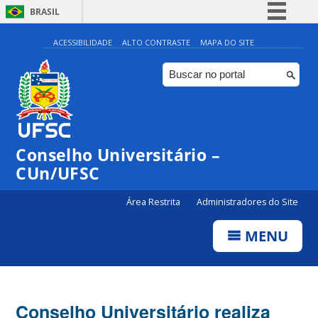
BRASIL
Simplifique!
ACESSIBILIDADE
ALTO CONTRASTE
MAPA DO SITE
Comunica BR
Participe
Acesso à informação
Legislação
Conselho Universitário –
Canais
CUn/UFSC
Área Restrita
Administradores do Site
MENU
Conselho Universitário realiza