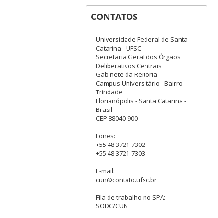
CONTATOS
Universidade Federal de Santa
Catarina - UFSC
Secretaria Geral dos Órgãos
Deliberativos Centrais
Gabinete da Reitoria
Campus Universitário - Bairro
Trindade
Florianópolis - Santa Catarina -
Brasil
CEP 88040-900
Fones:
+55 48 3721-7302
+55 48 3721-7303
E-mail:
cun@contato.ufsc.br
Fila de trabalho no SPA:
SODC/CUN