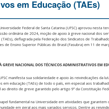
ivos em Educação (TAEs)
Universidade Federal de Santa Catarina (UFSC) aprovou nesta terç
ssão ordinária de 2024, moção de apoio à greve nacional dos ser
 (TAEs), deflagrada pela Federação dos Sindicatos de Trabalhad
ões de Ensino Superior Públicas do Brasil (Fasubra) em 11 de mar
À GREVE NACIONAL DOS TÉCNICOS ADMINISTRATIVOS EM E
UFSC manifesta sua solidariedade e apoio às reivindicações da lu
os em educação (TAEs) de todo o país, em especial aos trabalha
al ao direito de greve garantido pelo artigo 9º da Constituição Fe
el fundamental na Universidade em atividades que garantem 
unidade em geral aos mais variados serviços. Dentre as reivind