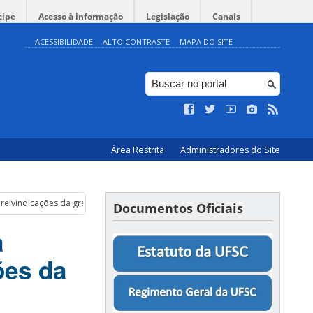
cipe
Acesso à informação
Legislação
Canais
ACESSIBILIDADE
ALTO CONTRASTE
MAPA DO SITE
Área Restrita
Administradores do Site
reivindicações da greve nacional dos servidores Técnico-Administrativos em 
Documentos Oficiais
a
ões da