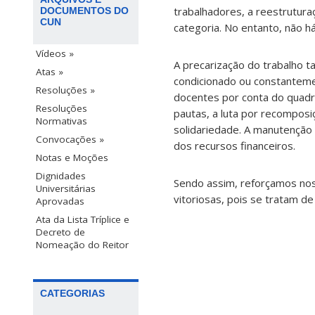
trabalhadores, a reestruturaç
DOCUMENTOS DO
CUN
categoria. No entanto, não h
Vídeos »
A precarização do trabalho 
Atas »
condicionado ou constantemen
Resoluções »
docentes por conta do quad
Resoluções
pautas, a luta por recompos
Normativas
solidariedade. A manutenção
Convocações »
dos recursos financeiros.
Notas e Moções
Dignidades
Sendo assim, reforçamos nos
Universitárias
vitoriosas, pois se tratam d
Aprovadas
Ata da Lista Tríplice e
Decreto de
Nomeação do Reitor
CATEGORIAS