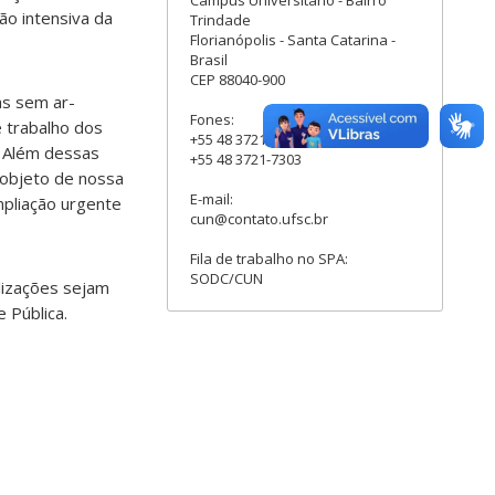
ão intensiva da
Trindade
Florianópolis - Santa Catarina -
Brasil
CEP 88040-900
as sem ar-
Fones:
e trabalho dos
+55 48 3721-7302
. Além dessas
+55 48 3721-7303
 objeto de nossa
E-mail:
mpliação urgente
cun@contato.ufsc.br
Fila de trabalho no SPA:
SODC/CUN
lizações sejam
 Pública.