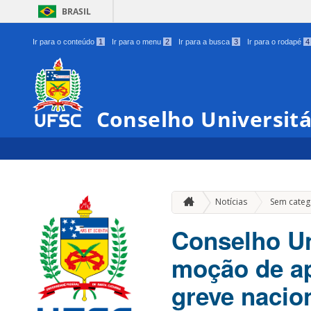
BRASIL
Ir para o conteúdo
1
Ir para o menu
2
Ir para a busca
3
Ir para o rodapé
4
Conselho Universit
Notícias
Sem categ
Conselho Un
moção de ap
greve nacio