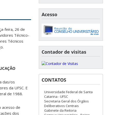
Acesso
a-feira, 26 de
vidores Técnico-
ores Técnicos
ço.
Contador de visitas
DUCAÇÃO
CONTATOS
ta das/os
dores da UFSC. E
Universidade Federal de Santa
deral de 1988.
Catarina - UFSC
Secretaria Geral dos Órgãos
Deliberativos Centrais
o acesso de
Gabinete da Reitoria
icações dos
Campus Universitário - Bairro