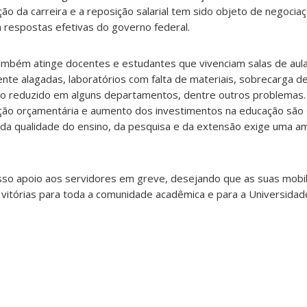
ão da carreira e a reposição salarial tem sido objeto de negociaç
á respostas efetivas do governo federal.
também atinge docentes e estudantes que vivenciam salas de aul
te alagadas, laboratórios com falta de materiais, sobrecarga d
ro reduzido em alguns departamentos, dentre outros problemas
ição orçamentária e aumento dos investimentos na educação são
 da qualidade do ensino, da pesquisa e da extensão exige uma a
so apoio aos servidores em greve, desejando que as suas mobi
e vitórias para toda a comunidade acadêmica e para a Universidade