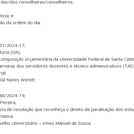
ia das/dos conselheiras/conselheiros;
ncia; e
ção da ordem do dia.
151/2024-17;
oria (GR);
composição orçamentária da Universidade Federal de Santa Cati
arreiras dos servidores docentes e técnico-administrativos (TA
ial;
o Gil Nunes Wendt;
088/2024-19;
Pereira;
ta de resolução que reconheça o direito de paralisação dos est
mática.
selho Universitário – Irineu Manoel de Souza;