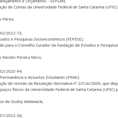
Planejamento e Orçamento – SEPLAN;
ção de Contas da Universidade Federal de Santa Catarina (UFSC)
o Péres;
642/2022-73;
tudos e Pesquisas Socioeconômicos (FEPESE);
ação para o Conselho Curador da Fundação de Estudos e Pesquisa
io Renato Pereira Moro;
262/2023-94;
 Permanência e Assuntos Estudantis (PRAE);
tação de revisão da Resolução Normativa nº 2/CUn/2009, que dis
espaços físicos da Universidade Federal de Santa Catarina (UFSC)
ton de Godoy Wielewicki;
457/2022-36;