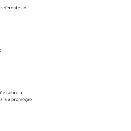
 referente ao
s
põe sobre a
 para a promoção