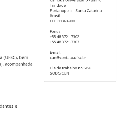
Trindade
Florianópolis - Santa Catarina -
Brasil
CEP 88040-900
Fones:
+55 48 3721-7302
+55 48 3721-7303
E-mail:
na (UFSC), bem
cun@contato.ufsc.br
Es), acompanhada
Fila de trabalho no SPA:
SODC/CUN
udantes e