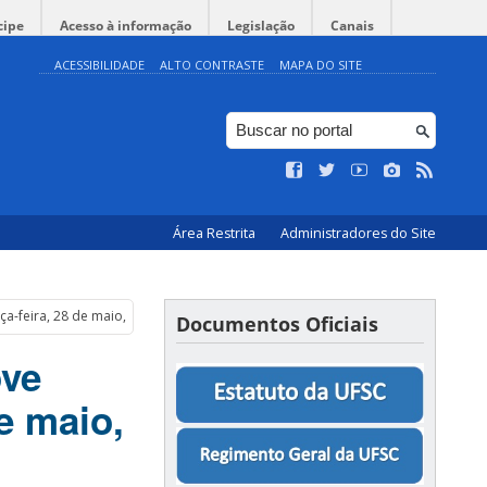
cipe
Acesso à informação
Legislação
Canais
ACESSIBILIDADE
ALTO CONTRASTE
MAPA DO SITE
Área Restrita
Administradores do Site
a-feira, 28 de maio, às 14h
Documentos Oficiais
ove
de maio,