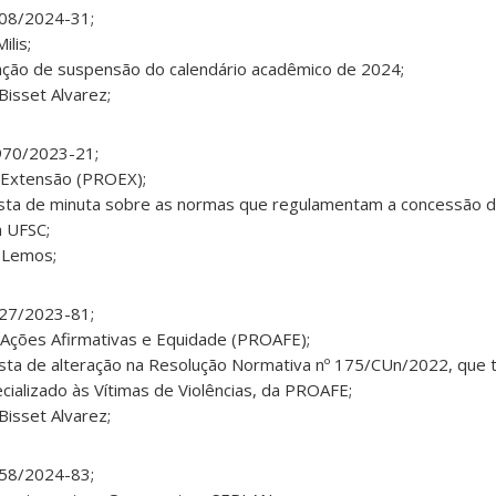
508/2024-31;
lis;
tação de suspensão do calendário acadêmico de 2024;
Bisset Alvarez;
970/2023-21;
 Extensão (PROEX);
sta de minuta sobre as normas que regulamentam a concessão d
a UFSC;
u Lemos;
527/2023-81;
 Ações Afirmativas e Equidade (PROAFE);
sta de alteração na Resolução Normativa nº 175/CUn/2022, que 
ializado às Vítimas de Violências, da PROAFE;
Bisset Alvarez;
158/2024-83;