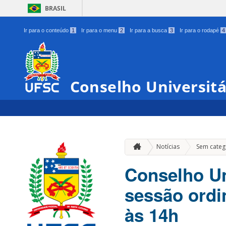
BRASIL
Ir para o conteúdo
1
Ir para o menu
2
Ir para a busca
3
Ir para o rodapé
4
Conselho Universit
Notícias
Sem categ
Conselho Un
sessão ordin
às 14h