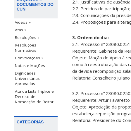
2.1. Justificativas de ausênc
DOCUMENTOS DO
2.2. Pedidos de participação;
CUN
2.3. Comunicações da presidê
2.4. Proposições para altera
Vídeos »
Atas »
3. Ordem do dia:
Resoluções »
3.1. Processo nº 23080.025
Resoluções
Normativas
Requerente: Gabinete da Reit
Objeto: Moção de Apoio à re
Convocações »
como à reestruturação das c
Notas e Moções
da devida recomposição salar
Dignidades
Relatoria: Conselheiro Julian
Universitárias
Aprovadas
Ata da Lista Tríplice e
3.2. Processo nº 23080.025
Decreto de
Requerente: Artur Favaretto 
Nomeação do Reitor
Objeto: Apreciação da propos
estabeleça reposição progra
Relatoria: Presidente do Con
CATEGORIAS