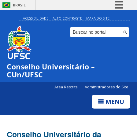
BRASIL
Simplifique!
ACESSIBILIDADE
ALTO CONTRASTE
MAPA DO SITE
Comunica BR
Participe
Acesso à informação
Legislação
Conselho Universitário –
Canais
CUn/UFSC
Área Restrita
Administradores do Site
MENU
Conselho Universitário da