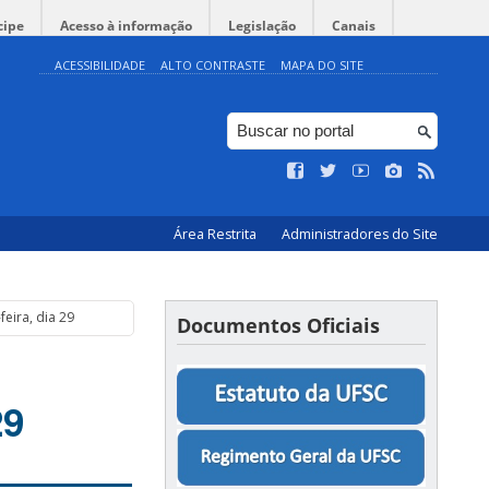
cipe
Acesso à informação
Legislação
Canais
ACESSIBILIDADE
ALTO CONTRASTE
MAPA DO SITE
Área Restrita
Administradores do Site
feira, dia 29
Documentos Oficiais
29