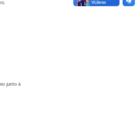
os;
io junto à