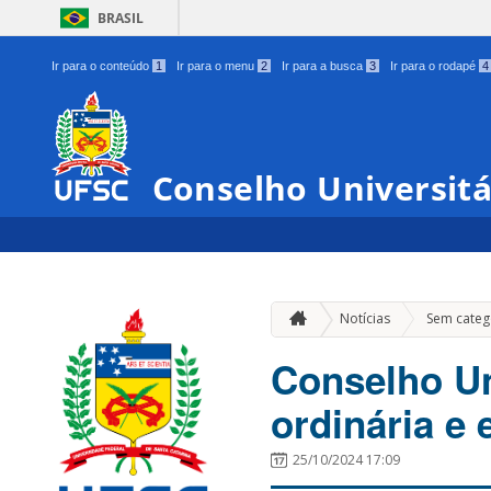
BRASIL
Ir para o conteúdo
1
Ir para o menu
2
Ir para a busca
3
Ir para o rodapé
4
Conselho Universit
Notícias
Sem categ
Conselho Un
ordinária e 
25/10/2024 17:09