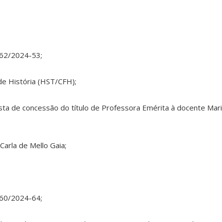
162/2024-53;
e História (HST/CFH);
sta de concessão do título de Professora Emérita à docente Mar
 Carla de Mello Gaia;
160/2024-64;