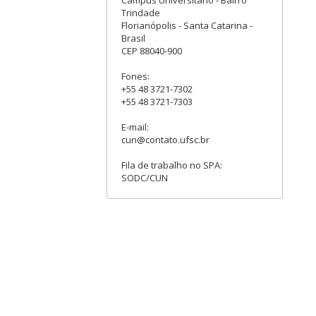
Trindade
Florianópolis - Santa Catarina -
Brasil
CEP 88040-900
Fones:
+55 48 3721-7302
+55 48 3721-7303
E-mail:
cun@contato.ufsc.br
Fila de trabalho no SPA:
SODC/CUN