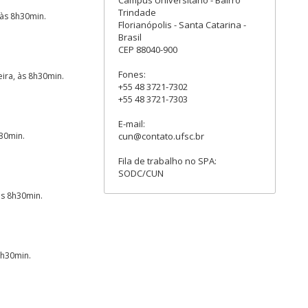
Trindade
 às 8h30min.
Florianópolis - Santa Catarina -
Brasil
CEP 88040-900
Fones:
eira, às 8h30min.
+55 48 3721-7302
+55 48 3721-7303
E-mail:
cun@contato.ufsc.br
h30min.
Fila de trabalho no SPA:
SODC/CUN
às 8h30min.
8h30min.