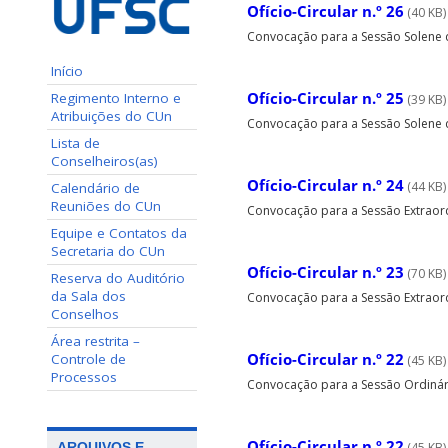
Ofício-Circular n.º 26
(40 KB)
Convocação para a Sessão Solene do
Início
Ofício-Circular n.º 25
Regimento Interno e
(39 KB)
Atribuições do CUn
Convocação para a Sessão Solene do
Lista de
Conselheiros(as)
Ofício-Circular n.º 24
(44 KB)
Calendário de
Reuniões do CUn
Convocação para a Sessão Extraordi
Equipe e Contatos da
Secretaria do CUn
Ofício-Circular n.º 23
(70 KB)
Reserva do Auditório
da Sala dos
Convocação para a Sessão Extraordi
Conselhos
Área restrita –
Ofício-Circular n.º 22
Controle de
(45 KB)
Processos
Convocação para a Sessão Ordinária
Ofício-Circular n.º 22
ARQUIVOS E
(45 KB)