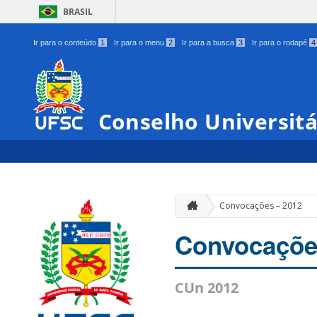
BRASIL
Ir para o conteúdo
1
Ir para o menu
2
Ir para a busca
3
Ir para o rodapé
4
Conselho Universit
Convocações – 2012
Convocaçõe
CUn 2012