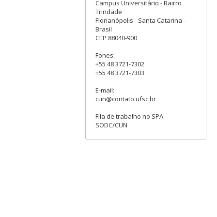
Campus Universitário - Bairro
Trindade
Florianópolis - Santa Catarina -
Brasil
CEP 88040-900
Fones:
+55 48 3721-7302
+55 48 3721-7303
E-mail:
cun@contato.ufsc.br
Fila de trabalho no SPA:
SODC/CUN