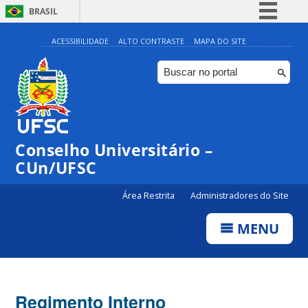
BRASIL
Simplifique!
ACESSIBILIDADE
ALTO CONTRASTE
MAPA DO SITE
Comunica BR
Participe
Acesso à informação
Legislação
Conselho Universitário –
Canais
CUn/UFSC
Área Restrita
Administradores do Site
MENU
Regimento Interno